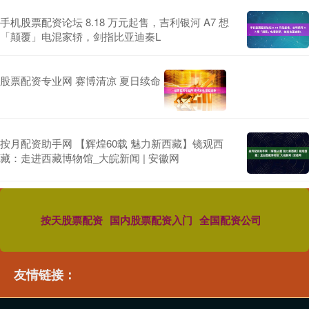
手机股票配资论坛 8.18 万元起售，吉利银河 A7 想
「颠覆」电混家轿，剑指比亚迪秦L
股票配资专业网 赛博清凉 夏日续命
按月配资助手网 【辉煌60载 魅力新西藏】镜观西
藏：走进西藏博物馆_大皖新闻 | 安徽网
按天股票配资
国内股票配资入门
全国配资公司
友情链接：