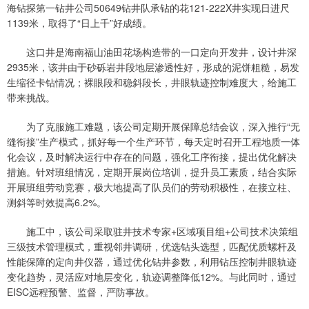
海钻探第一钻井公司50649钻井队承钻的花121-222X井实现日进尺
1139米，取得了“日上千”好成绩。
这口井是海南福山油田花场构造带的一口定向开发井，设计井深
2935米，该井由于砂砾岩井段地层渗透性好，形成的泥饼粗糙，易发
生缩径卡钻情况；裸眼段和稳斜段长，井眼轨迹控制难度大，给施工
带来挑战。
为了克服施工难题，该公司定期开展保障总结会议，深入推行“无
缝衔接”生产模式，抓好每一个生产环节，每天定时召开工程地质一体
化会议，及时解决运行中存在的问题，强化工序衔接，提出优化解决
措施。针对班组情况，定期开展岗位培训，提升员工素质，结合实际
开展班组劳动竞赛，极大地提高了队员们的劳动积极性，在接立柱、
测斜等时效提高6.2%。
施工中，该公司采取驻井技术专家+区域项目组+公司技术决策组
三级技术管理模式，重视邻井调研，优选钻头选型，匹配优质螺杆及
性能保障的定向井仪器，通过优化钻井参数，利用钻压控制井眼轨迹
变化趋势，灵活应对地层变化，轨迹调整降低12%。与此同时，通过
EISC远程预警、监督，严防事故。