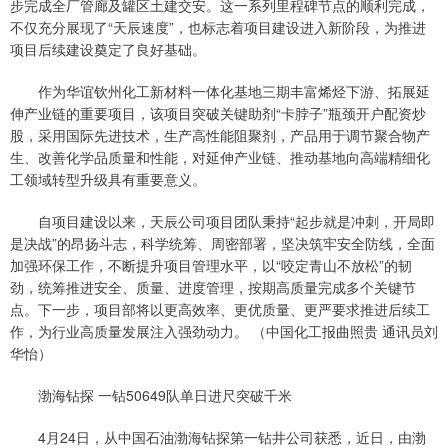
步完成全厂管廊及罐区土建交安。这一系列里程碑节点的顺利完成，
不仅充分展现了“天辰速度”，也标志着项目建设进入新阶段，为推进
项目后续建设奠定了良好基础。
作为华谊钦州化工新材料一体化基地三期丰富烯烃下游、拓展延
伸产业链的重要项目，该项目突破关键助剂“卡脖子”瓶颈开户配资炒
股，采用国际先进技术，生产高性能阻聚剂，产品用于调节聚合物产
生、改善化学品质量和性能，对延伸产业链、推动基地向高端精细化
工领域转型升级具有重要意义。
自项目建设以来，天辰公司项目团队秉持“起步就是冲刺，开局即
是决战”的昂扬斗志，科学统筹、周密部署，坚决筑牢安全防线，全面
加强环保工作，不断提升项目管理水平，以“咬定青山不放松”的韧
劲，统筹推进安全、质量、进度管理，按期高质量完成多个关键节
点。下一步，项目部将以更高效率、更优质量、更严要求推进后续工
作，为行业高质量发展注入强劲动力。 （中国化工报曲照贵 通讯员刘
华怡）
渤海钻探 一钻50649队单日进尺突破千米
4月24日，从中国石油渤海钻探第一钻井公司获悉，近日，由渤