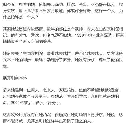
如今五十多岁的她，依旧每天练功、排戏、演出。状态好得惊人，腰
身柔软，脸上几乎看不出岁月痕迹。你或许会好奇，这样一个人，为
什么始终是一个人？
其实她经历过两段感情。最早的那位是个鼓师，两人在山西京剧院相
识。他有才气，爱戏，但名气远不如她。1998年她去北京深造，距离
悄悄改变了两人之间的关系。
她后来去了中国京剧院，事业越来越忙，差距也越来越大。男方觉得
跟不上她的脚步，最终主动选择了离开。她没有强求，尊重了他的决
定。
展开剩余72%
后来她遇到一位商人，北京人，家境很好。但他不希望她继续登台，
只想她在家做个寻常妻子。可她从十岁开始学戏，京剧早就是她的
命。2001年前后，两人平静分手。
这两次经历并没有让她消沉，但确实让她对婚姻不再强求。她说，感
情不能将就，尤其是对她这样早已习惯了独立的人。