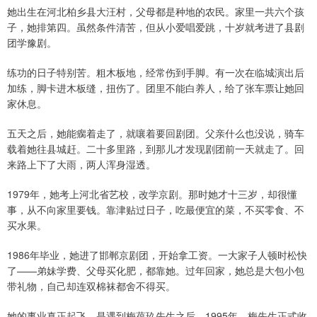
她出生在河北柏乡县大汪村，父母都是种地的农民。家里一共六个孩
子，她排第四。虽然条件清苦，但从小爱唱爱跳，十岁就考进了县剧
团学豫剧。
练功的日子特别苦。粗木板地，经常伤到手脚。有一次在临城演出后
加练，脚卡进木板缝，扭伤了。团里不能白养人，给了张车票让她回
家休息。
五天之后，她能瘸着走了，就嚷着要回剧团。父亲什么也没说，骑车
载着她往县城赶。二十多里路，到那儿才发现剧团前一天就走了。回
来路上下了大雨，两人浑身湿透。
1979年，她考上河北省艺校，改学京剧。那时她才十三岁，却很懂
事，从不向家里要钱。靠津贴过日子，吃最便宜的菜，不买零食、不
买水果。
1986年毕业，她进了邯郸京剧团，开始拿工资。一大家子人顿时松快
了——弟妹学费、父母买化肥，都靠她。过年回家，她总是大包小包
带礼物，自己却连双棉袜都舍不得买。
她的事业真正起飞，是遇到梅葆玖先生之后。1995年，梅先生正式收