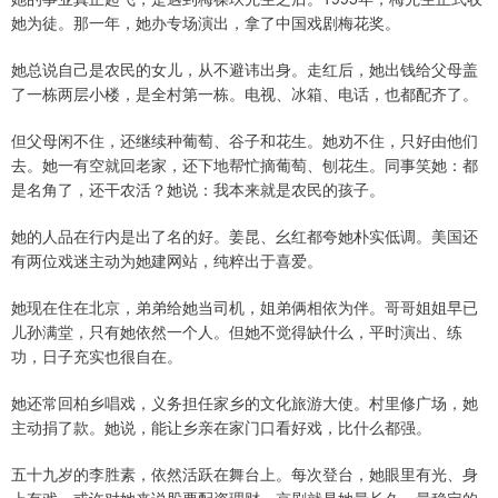
她为徒。那一年，她办专场演出，拿了中国戏剧梅花奖。
她总说自己是农民的女儿，从不避讳出身。走红后，她出钱给父母盖
了一栋两层小楼，是全村第一栋。电视、冰箱、电话，也都配齐了。
但父母闲不住，还继续种葡萄、谷子和花生。她劝不住，只好由他们
去。她一有空就回老家，还下地帮忙摘葡萄、刨花生。同事笑她：都
是名角了，还干农活？她说：我本来就是农民的孩子。
她的人品在行内是出了名的好。姜昆、幺红都夸她朴实低调。美国还
有两位戏迷主动为她建网站，纯粹出于喜爱。
她现在住在北京，弟弟给她当司机，姐弟俩相依为伴。哥哥姐姐早已
儿孙满堂，只有她依然一个人。但她不觉得缺什么，平时演出、练
功，日子充实也很自在。
她还常回柏乡唱戏，义务担任家乡的文化旅游大使。村里修广场，她
主动捐了款。她说，能让乡亲在家门口看好戏，比什么都强。
五十九岁的李胜素，依然活跃在舞台上。每次登台，她眼里有光、身