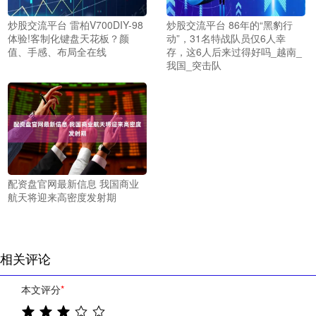
炒股交流平台 雷柏V700DIY-98
炒股交流平台 86年的“黑豹行
体验!客制化键盘天花板？颜
动”，31名特战队员仅6人幸
值、手感、布局全在线
存，这6人后来过得好吗_越南_
我国_突击队
配资盘官网最新信息 我国商业
航天将迎来高密度发射期
相关评论
本文评分
*