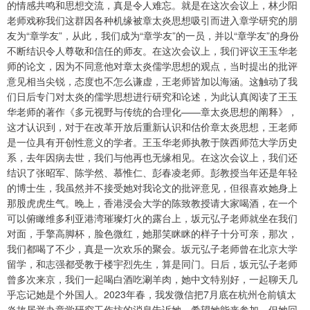
的情感共鸣和思想交流，真是令人难忘。就是在这次会议上，林少阳
老师戏称我们这群因各种机缘被章太炎思想吸引而进入章学研究的朋
友为“章学友”，从此，我们成为“章学友”的一员，并以“章学友”的身份
不断结识令人尊敬和信任的师友。在这次会议上，我们评议王玉华老
师的论文，因为不同意他对章太炎儒学思想的观点，当时提出的批评
意见相当尖锐，态度也不怎么谦虚，王老师皆加以海涵。这触动了我
们日后专门对太炎的儒学思想进行研究和论述，为此认真阅读了王玉
华老师的著作《多元视野与传统的合理化——章太炎思想的阐释》，
这才认识到，对于在改革开放后重新认识和估价章太炎思想，王老师
是一位具有开创性意义的学者。王玉华老师执教于陕西师范大学历史
系，去年因病去世，我们与他再也无缘相见。在这次会议上，我们还
结识了张昭军、陈学然、慕惟仁、彭春凌老师。彭教授当年还是年轻
的博士生，我虽然并不接受她对我论文的批评意见，但很喜欢她身上
那股虎虎生气。晚上，香港浸会大学的陈致教授请大家喝酒，在一个
可以俯瞰维多利亚港湾璀璨灯火的露台上，坂元弘子老师就坐在我们
对面，手擎高脚杯，脸色微红，她那笑眯眯的样子十分可亲，那次，
我们都喝了不少，真是一次欢乐的聚会。坂元弘子老师曾在北京大学
留学，和志强都受教于楼宇烈先生，算是同门。日后，坂元弘子老师
曾多次来京，我们一起喝白酒吃涮羊肉，她中文特别好，一起聊天几
乎忘记她是个外国人。2023年春，我发微信把7月底在杭州仓前镇太
炎故居举办章学研究工作坊的消息告诉她，希望她能来参加，但她回