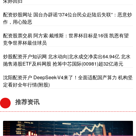
朱婷回归
配资炒股网址 国台办辟谣“374位台民众赴陆后失联”：恶意炒
作，用心险恶
配资股票交易 阿方索·戴维斯：世界杯目标是16强 凯恩有望
竞争世界杯最佳球员
炒股配资开户知识网 北水动向|北水成交净卖出64.94亿 北水
抛售港股ETF及科网股 抢筹中芯国际(00981)超32亿港元
沈阳配资开户 DeepSeek-V4来了！全面适配国产算力 机构坚
定看好全年行情(附股)
推荐资讯