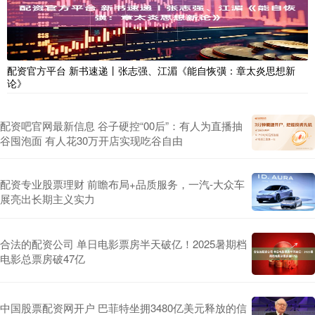
配资官方平台 新书速递丨张志强、江湄《能自恢彉：章太炎思想新
论》
配资吧官网最新信息 谷子硬控“00后”：有人为直播抽
谷囤泡面 有人花30万开店实现吃谷自由
配资专业股票理财 前瞻布局+品质服务，一汽-大众车
展亮出长期主义实力
合法的配资公司 单日电影票房半天破亿！2025暑期档
电影总票房破47亿
中国股票配资网开户 巴菲特坐拥3480亿美元释放的信