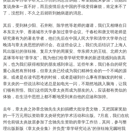
复说身体一直不好，而且疫情后去中国的手续变得麻烦，肯定来不了
了，没想到，不久之后就听到她病逝的消息。
其后，受到林少阳、石井刚、陈学然等老师的邀请，我们又相继在日
本东京大学、香港城市大学参加过章学会议。干春松和唐文明老师是
研究康有为的著名学者，他们先后在中国人民大学和清华大学举办过
晚清与章太炎思想的研讨会。在这些会议上，我们先后结识了上海人
民出版社的张钰翰、复旦大学的周展安、华东师大的王锐、北师大的
孟琢等年轻“章学友”，既为他们给章学研究带来的新进境感到由衷高
兴，也为我们获得相契的朋友感到幸运。近些年来，我们各自的研究
重心虽然有所转移，但章太炎已经成为我们精神生命的一个不竭的源
泉。或者是在读书思考的时候，或者是碰到什么事有所触发的时候，
章太炎的一些说法和论述总是如电光一闪，不期然地跳入脑海，让我
们顿有所悟。我们这些因为章太炎而成为朋友的人，应该都有类似的
体验，在生活中思想上都不断地受到来自他的启迪和加持。
去年，章太炎之孙章念驰先生夫妇捐赠大批珍贵文物，又把国家奖励
的一千万元用以资助章太炎研究的学术活动和出版。7月底，我们在杭
州仓前镇太炎故居参加了念驰先生资助的章学工作坊，其间，参与整
理出版新版《章太炎全集》并负责“章学研究论丛”的张钰翰兄嘱咐我