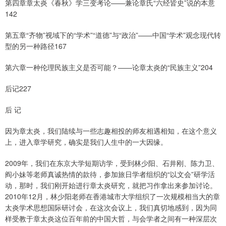
第四章章太炎《春秋》学三变考论——兼论章氏“六经皆史”说的本意
142
第五章“齐物”视域下的“学术”“道德”与“政治”——中国“学术”观念现代转
型的另一种路径167
第六章一种伦理民族主义是否可能？——论章太炎的“民族主义”204
后记227
后 记
因为章太炎，我们陆续与一些志趣相投的师友相遇相知，在这个意义
上，进入章学研究，确实是我们人生中的一大因缘。
2009年，我们在东京大学短期访学，受到林少阳、石井刚、陈力卫、
阎小妹等老师真诚热情的款待，参加旅日学者组织的“以文会”研学活
动，那时，我们刚开始进行章太炎研究，就把习作拿出来参加讨论。
2010年12月，林少阳老师在香港城市大学组织了一次规模相当大的章
太炎学术思想国际研讨会，在这次会议上，我们真切地感到，因为同
样受教于章太炎这位百年前的中国大哲，与会学者之间有一种深层次