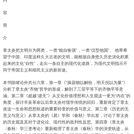
容
简
介
章太炎把文明分为两类，一类“能自恢彉”，一类“仪型他国”。 他寄希
望于中国、印度这样久大古老的文明，能根据自身悠久历史演化积累
起来的文化“自性”，走出一条自主的现代化道路，为现代文明指示不
同于帝国主义和殖民主义的新前途。
本书除绪论外共分六章，第一章《“操器物以解纷，明天倪以为量”》
分析了章太炎“齐物”哲学的形成，解剖了三层平等下的齐物平等意
涵。第二章《超越“虚无”》从文化价值理想和人生观这一更为“内在”的
角度，探讨辛亥革命以后章太炎对儒学传统的回归，重新肯定了章太
炎这一生命和思想轨迹的重要转变的价值与意义。第三章《历史的无
意义与意义》从章太炎的《易》学和《春秋》学出发，讨论了章太炎
的历史观及其对于进化论、现代性的批判性反思。第四章《章太炎
〈春秋〉学三变考论》重新梳理了章太炎《春秋》学的演变轨迹，从