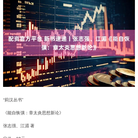
“菿汉丛书”
《能自恢彉：章太炎思想新论》
张志强、江湄 著