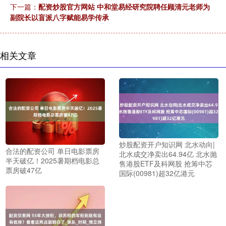
下一篇：
配资炒股官方网站 中和堂易经研究院聘任顾清元老师为
副院长以盲派八字赋能易学传承
相关文章
炒股配资开户知识网 北水动向|
合法的配资公司 单日电影票房
北水成交净卖出64.94亿 北水抛
半天破亿！2025暑期档电影总
售港股ETF及科网股 抢筹中芯
票房破47亿
国际(00981)超32亿港元