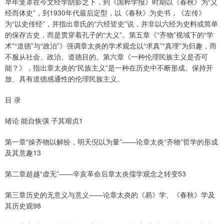
早年笼罩在今文经学阴影之下，到《国粹学报》时期以《春秋》为“义
经而体史”，到1930年代最后定型，以《春秋》为史书，《左传》
为“以史传经”，并指出章氏的“六经皆史”说，并非以六经为史料或简单
的保存古史，而是贯穿着孔子的“大义”。第五章《“齐物”视域下的“学
术”“道德”与“政治”》强调章太炎的学术观念以“求真”“真理”为归趣，而
不服从社会、政治、道德目的。第六章《一种伦理民族主义是否可
能？》，指出章太炎的“民族主义”是一种在历史中不断形成、保持开
放、具有道德感通性的伦理民族主义。
目 录
绪论 能自恢彉 子其艰贞1
第一章“操齐物以解纷，明天倪以为量”——论章太炎“齐物”哲学的形成
及其意趣13
第二章超越“虚无”——辛亥革命后章太炎儒学观念之转变53
第三章历史的无意义与意义——论章太炎的《易》学、《春秋》学及
其历史观98